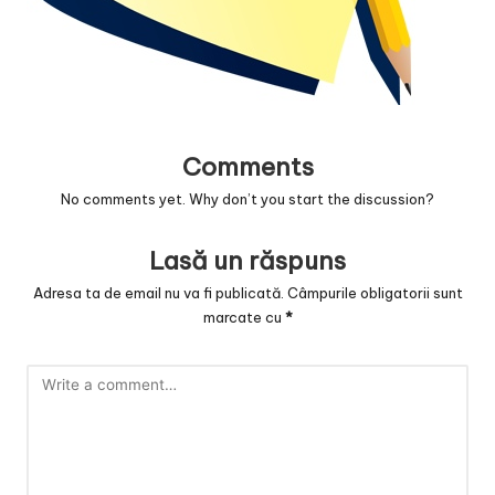
v
a
c
O
nl
Comments
in
No comments yet. Why don’t you start the discussion?
e
Lasă un răspuns
Adresa ta de email nu va fi publicată.
Câmpurile obligatorii sunt
marcate cu
*