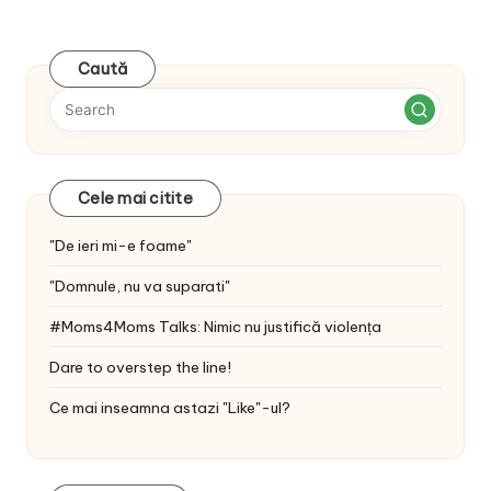
Caută
Cele mai citite
"De ieri mi-e foame"
"Domnule, nu va suparati"
#Moms4Moms Talks: Nimic nu justifică violența
Dare to overstep the line!
Ce mai inseamna astazi "Like"-ul?