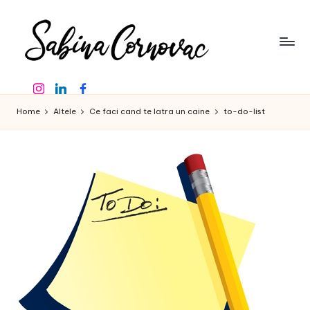
Skip
to
content
S
-
Instagram
Linkedin
Facebook
creator
a
de
Home
Altele
Ce faci cand te latra un caine
to-do-list
b
conținut
de
in
16
a
ani
-
C
o
r
n
o