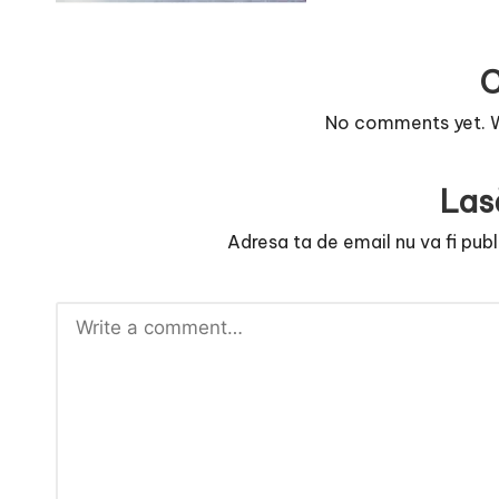
r
n
o
No comments yet. Wh
v
Las
a
Adresa ta de email nu va fi publ
c
O
nl
i
n