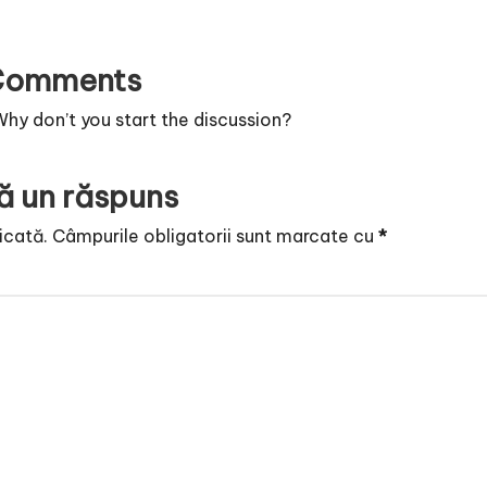
Comments
y don’t you start the discussion?
ă un răspuns
icată.
Câmpurile obligatorii sunt marcate cu
*