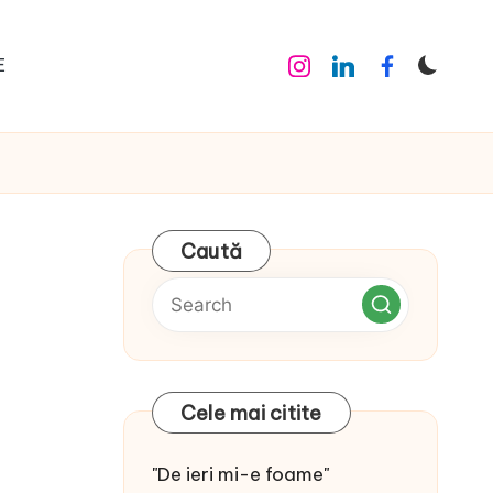
E
Instagram
Linkedin
Facebook
Caută
Cele mai citite
"De ieri mi-e foame"